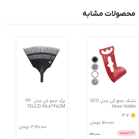
محصولات مشابه
+
4
شلنگ جمع کن مدل SCO
برگ جمع کن مدل YP-
FELEZI-45.5*45CM
Hose Holder
3.7
510,000
تومان
3,120,000
تومان
6
% تخفیف
540,000