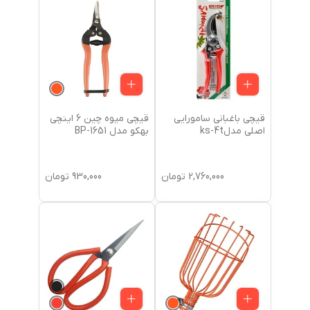
قیچی باغبانی سامورایی
قیچی میوه چین 6 اینچی
اصلی مدلks-4t
بهکو مدل BP-1651
2,760,000
تومان
930,000
تومان