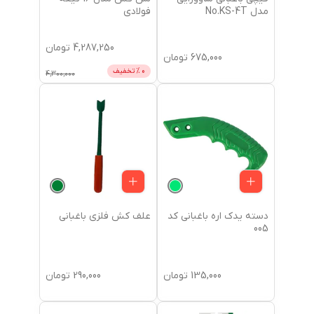
مدل No.KS-4T
فولادی
4,287,250
تومان
675,000
تومان
0
% تخفیف
4,300,000
دسته یدک اره باغبانی کد
علف کش فلزی باغبانی
005
135,000
تومان
290,000
تومان