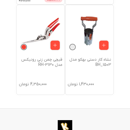
4,200,000
نشاء کار دستی بهکو مدل
قیچی چمن زنی رونیکس
BH_1503
مدل RH-3130
1,430,000
تومان
4,350,000
تومان