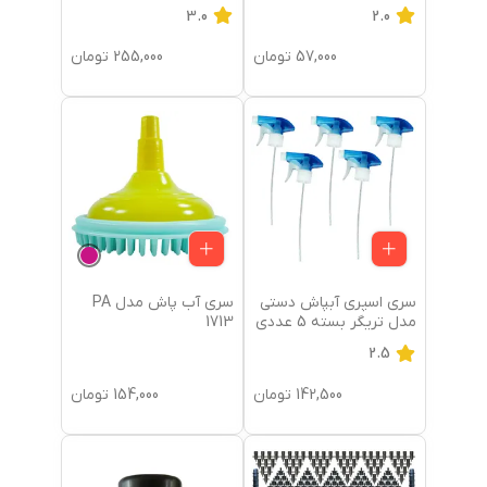
3.0
2.0
57,000
تومان
255,000
تومان
سری اسپری آبپاش دستی
سری آب پاش مدل PA
مدل تریگر بسته 5 عددی
1713
2.5
142,500
تومان
154,000
تومان