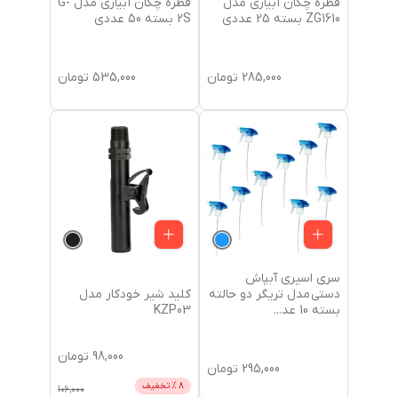
قطره چکان آبیاری مدل
قطره چکان آبیاری مدل G-
ZG1610 بسته 25 عددی
2S بسته 50 عددی
285,000
تومان
535,000
تومان
سری اسپری آبپاش
کلید شیر خودکار مدل
دستی مدل تریگر دو حالته
KZP03
بسته 10 عد
...
98,000
تومان
295,000
تومان
8
% تخفیف
106,000