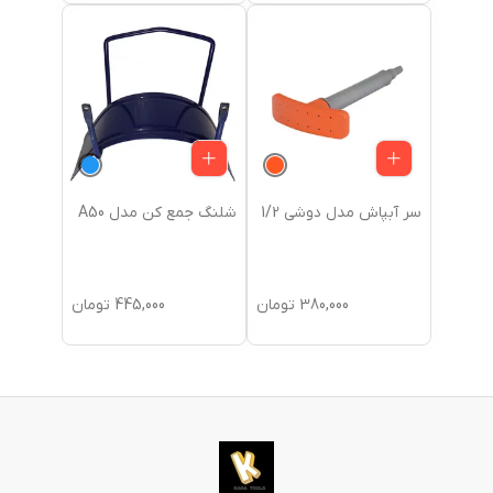
سر آبپاش مدل دوشی 1/2
شلنگ جمع کن مدل A50
380,000
تومان
445,000
تومان