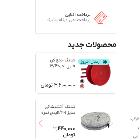
پرداخت آنلاین
پرداخت امن درگاه شاپرک
محصولات جدید
شلنگ جمع کن
ارسال امروز
فلزی نمره3/4
3,600,000
تومان
شلنگ آتشنشانی
سایز 1-1/2اینچ نمره
5
رکرد
3,440,000
تومان
ین شرکت می