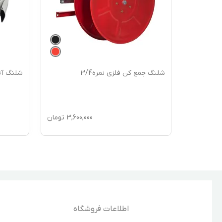
شلنگ جمع کن فلزی نمره3/4
شلنگ آتشنشانی
1,43
تومان
3,600,000
تومان
اطلاعات فروشگاه