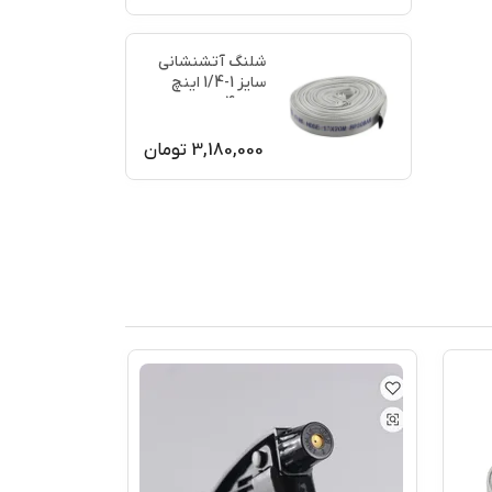
شلنگ آتشنشانی
سایز 1-1/4 اینچ
نمره 4
3,180,000
تومان