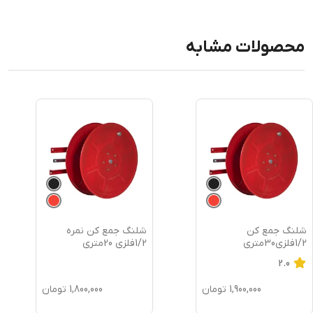
محصولات مشابه
شلنگ جمع کن
شلنگ جمع کن نمره
1/2فلزی30متری
1/2فلزی 20متری
2.0
1,900,000
تومان
1,800,000
تومان