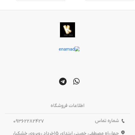
اطلاعات فروشگاه
شماره تماس
09362282427
چهارراه مصطفی خمینی ابتدای 15خرداد روبروی خشکبار