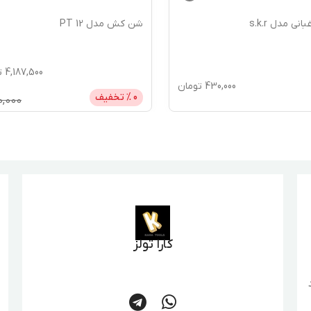
نی مدل s.k.r
شن کش مدل 12 PT
4,187,500
ت
430,000
تومان
0
% تخفیف
0,000
کارا تولز
د