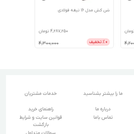
شن کش مدل 16 تیغه فولادی
نشاء کار دستی بهک
ومان
4,287,250
تومان
0
% تخفیف
4,300,000
4,20
ما را بیشتر بشناسید
خدمات مشتریان
درباره‌ ما
راهنمای خرید
تماس باما
قوانین سایت و شرایط
بازگشت
سوالات متداول