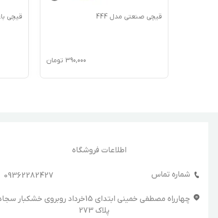
a-
قیچی صنعتی مدل 444
قیچی باغبا
1,24
تومان
390,000
تومان
1,360,000
اطلاعات فروشگاه
شماره تماس
09362282427
چهارراه مصطفی خمینی ابتدای 15خرداد روبروی خشکبار سجا
پلاک 273