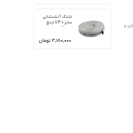
شلنگ آتشنشانی
سایز 1-1/4 اینچ
زی و
نمره 4
3,180,000
تومان