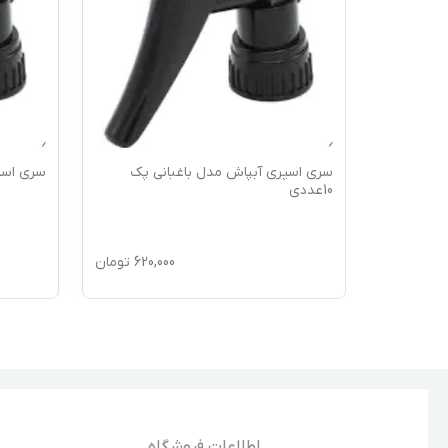
سری اسپری آبپاش مدل باغبانی پک
سری اسپری
10عددی
400,
تومان
620,000
تومان
اطلاعات فروشگاه