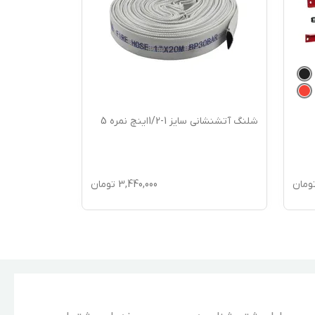
شلنگ آتشنشانی سایز 1-1/2اینچ نمره 5
ومان
3,440,000
تومان