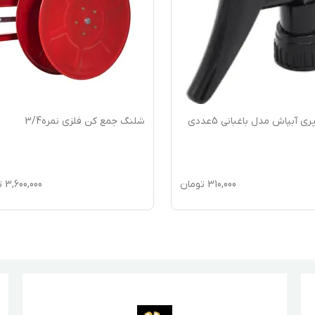
 آبپاش مدل باغبانی 5عددی
شلنگ جمع کن فلزی نمره3/4
310,000
تومان
3,600,000
ت