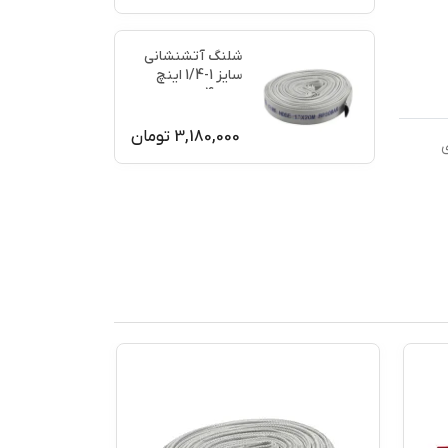
شلنگ آتشنشانی
سایز 1-1/4 اینچ
نمره 4
3,180,000
تومان