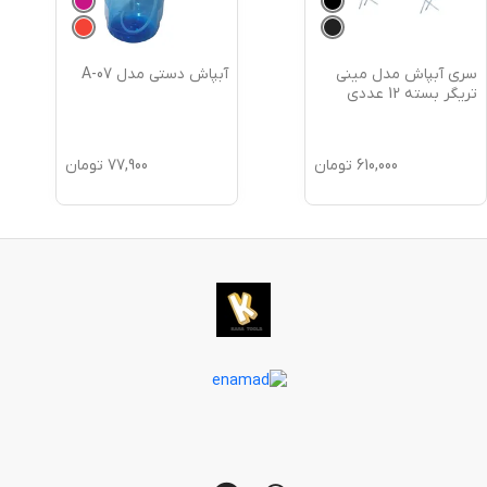
سری آبپاش مدل مینی
آبپاش دستی مدل A-07
تریگر بسته 12 عددی
610,000
تومان
77,900
تومان