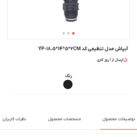
آبپاش مدل تنظیمی کد YP-18.5*14*5*2CM
ارسال از
1
روز کاری
رنگ
توضیحات محصول
مشخصات محصول
نظرات کاربران