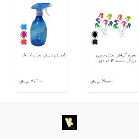
سری آبپاش مدل مینی
آبپاش دستی مدل A-07
تریگر بسته 12 عددی
610,000
تومان
77,900
تومان