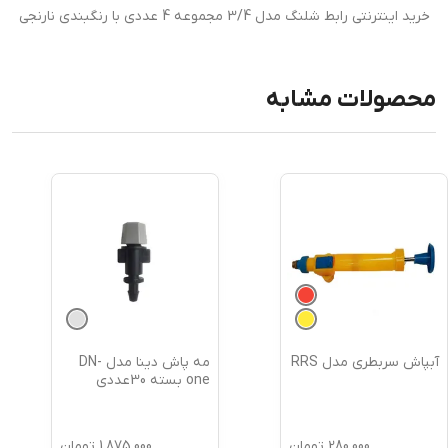
خرید اینترنتی رابط شلنگ مدل 3/4 مجموعه 4 عددی با رنگبندی نارنجی
محصولات مشابه
آبپاش سربطری مدل RRS
مه پاش دینا مدل DN-
one بسته 30عددی
280,000
تومان
1,875,000
تومان